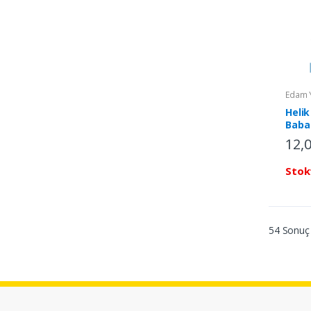
Edam Y
Heli
Baba 
12,
Stok
54 Sonuç