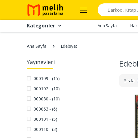
Search
Kategoriler
Ana Sayfa
Hak
Ana Sayfa
Edebiyat
Yayınevleri
Edeb
000109 - (15)
Sırala
000102 - (10)
000030 - (10)
000063 - (6)
000101 - (5)
000110 - (3)