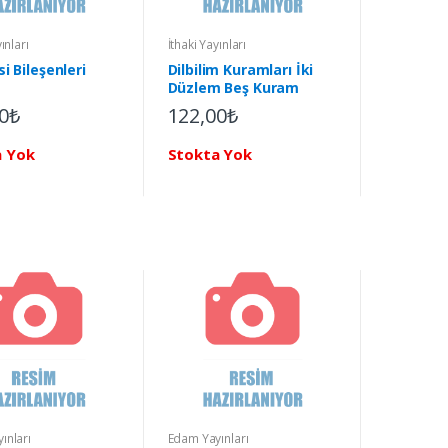
ınları
İthaki Yayınları
si Bileşenleri
Dilbilim Kuramları İki
Düzlem Beş Kuram
0₺
122,00₺
a Yok
Stokta Yok
ınları
Edam Yayınları