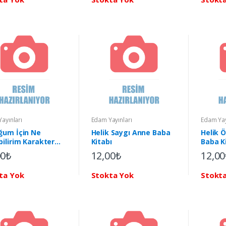
ayınları
Edam Yayınları
Edam Yay
ğum İçin Ne
Helik Saygı Anne Baba
Helik 
ilirim Karakter
Kitabı
Baba K
mi
00₺
12,00₺
12,00
ta Yok
Stokta Yok
Stokt