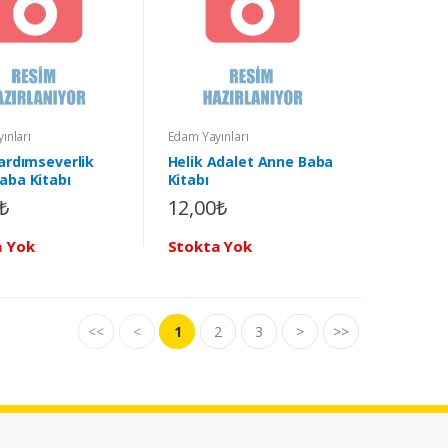
ınları
Edam Yayınları
Yardımseverlik
Helik Adalet Anne Baba
aba Kitabı
Kitabı
₺
12,00₺
a Yok
Stokta Yok
<<
<
1
2
3
>
>>