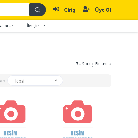
Giriş
Üye Ol
azarlar
İletişim
54 Sonuç Bulundu
rum
Hepsi