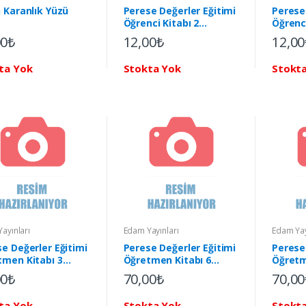
 Karanlık Yüzü
Perese Değerler Eğitimi
Perese
Öğrenci Kitabı 2
Öğrenc
Yardımseverlik
8 Sabır
00₺
12,00₺
12,00
ta Yok
Stokta Yok
Stokt
ayınları
Edam Yayınları
Edam Yay
e Değerler Eğitimi
Perese Değerler Eğitimi
Perese
tmen Kitabı 3
Öğretmen Kitabı 6
Öğretm
et
Dostluk
Doğrul
00₺
70,00₺
70,00
ta Yok
Stokta Yok
Stokt