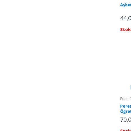
Aşkın
44,
Stok
Edam Y
Peres
Öğre
Adal
70,
Stok