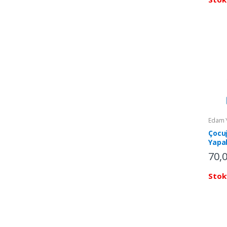
Edam Y
Çocu
Yapab
Eğiti
70,
Stok