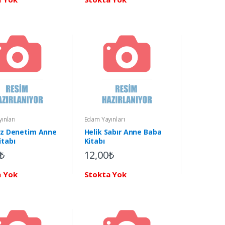
ınları
Edam Yayınları
Öz Denetim Anne
Helik Sabır Anne Baba
itabı
Kitabı
₺
12,00₺
a Yok
Stokta Yok