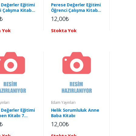
 Değerler Eğitimi
Perese Değerler Eğitimi
i Çalışma Kitabı
Öğrenci Çalışma Kitabı
Adalet 3
₺
12,00₺
a Yok
Stokta Yok
ınları
Edam Yayınları
 Değerler Eğitimi
Helik Sorumluluk Anne
en Kitabı 7
Baba Kitabı
uk
₺
12,00₺
a Yok
Stokta Yok