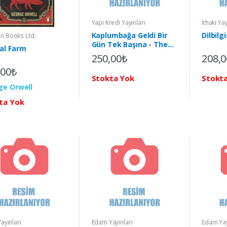
Yapı Kredi Yayınları
İthaki Yay
Kaplumbağa Geldi Bir
Dilbilgi
n Books Ltd.
Gün Tek Başına - The
al Farm
Tortoıse Arrıved Alone
250,00₺
208,0
One Day
,00₺
Stokta Yok
Stokt
ge Orwell
ta Yok
Yayınları
Edam Yayınları
Edam Yay